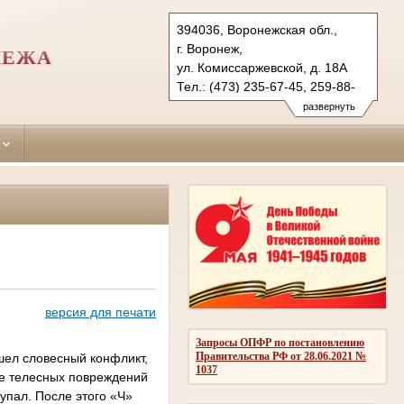
394036, Воронежская обл.,
г. Воронеж,
НЕЖА
ул. Комиссаржевской, д. 18А
Тел.: (473) 235-67-45, 259-88-
71 (ф.)
развернуть
centralny.vrn@sudrf.ru
версия для печати
Запросы ОПФР по постановлению
Правительства РФ от 28.06.2021 №
шел словесный конфликт,
1037
ие телесных повреждений
 упал. После этого «Ч»