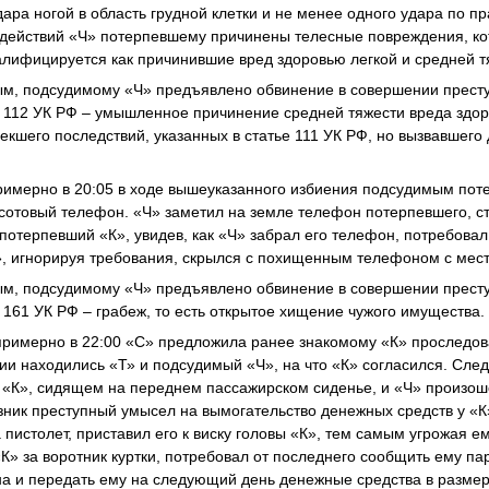
дара ногой в область грудной клетки и не менее одного удара по п
 действий «Ч» потерпевшему причинены телесные повреждения, ко
алифицируется как причинившие вред здоровью легкой и средней т
ым, подсудимому «Ч» предъявлено обвинение в совершении прест
т. 112 УК РФ – умышленное причинение средней тяжести вреда здор
лекшего последствий, указанных в статье 111 УК РФ, но вызвавшего
примерно в 20:05 в ходе вышеуказанного избиения подсудимым пот
 сотовый телефон. «Ч» заметил на земле телефон потерпевшего, ст
 потерпевший «К», увидев, как «Ч» забрал его телефон, потребовал
, игнорируя требования, скрылся с похищенным телефоном с мест
ым, подсудимому «Ч» предъявлено обвинение в совершении прест
. 161 УК РФ – грабеж, то есть открытое хищение чужого имущества.
 примерно в 22:00 «С» предложила ранее знакомому «К» проследова
ии находились «Т» и подсудимый «Ч», на что «К» согласился. Сле
«К», сидящем на переднем пассажирском сиденье, и «Ч» произош
озник преступный умысел на вымогательство денежных средств у «К
 пистолет, приставил его к виску головы «К», тем самым угрожая е
«К» за воротник куртки, потребовал от последнего сообщить ему па
 и передать ему на следующий день денежные средства в размере