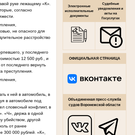
равой руке лежащему «К».
Судебные
Электронные
уведомления и
торые, согласно
исполнительные
акты на
яжести.
документы
Госуслугах
упления,
овью, не опасного для
 длительное расстройство
ерпевшего, у последнего
оимостью 12 500 руб., и
ОФИЦИАЛЬНАЯ СТРАНИЦА
 от последнего вернуть
а преступления.
упления,
ть к ней в автомобиль, в
Объединенная пресс-служба
дуя в автомобиле под
судов Воронежской области
ел словесный конфликт, в
». «Ч», держа в одной
му убийством, другой
роль от ранее
 300 000 рублей. «К»,