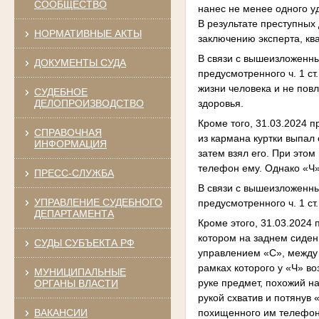
СООБЩЕСТВО
нанес не менее одного у
В результате преступных
НОРМАТИВНЫЕ АКТЫ
заключению эксперта, кв
В связи с вышеизложенн
ДОКУМЕНТЫ СУДА
предусмотренного ч. 1 с
жизни человека и не пов
СУДЕБНОЕ
здоровья.
ДЕЛОПРОИЗВОДСТВО
Кроме того, 31.03.2024 
СПРАВОЧНАЯ
из кармана куртки выпал
ИНФОРМАЦИЯ
затем взял его. При этом
телефон ему. Однако «Ч»
ПРЕСС-СЛУЖБА
В связи с вышеизложенн
УПРАВЛЕНИЕ СУДЕБНОГО
предусмотренного ч. 1 ст
ДЕПАРТАМЕНТА
Кроме этого, 31.03.2024
котором на заднем сиден
СУДЫ СУБЪЕКТА РФ
управлением «С», между 
рамках которого у «Ч» в
МУНИЦИПАЛЬНЫЕ
руке предмет, похожий на
ОРГАНЫ ВЛАСТИ
рукой схватив и потянув 
ВАКАНСИИ
похищенного им телефона