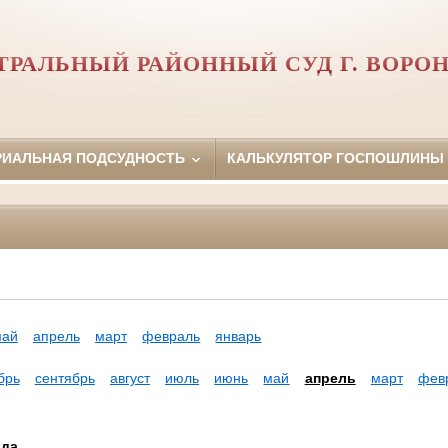
ТРАЛЬНЫЙ РАЙОННЫЙ СУД Г. ВОРО
РИАЛЬНАЯ ПОДСУДНОСТЬ
КАЛЬКУЛЯТОР ГОСПОШЛИНЫ
май
апрель
март
февраль
январь
брь
сентябрь
август
июль
июнь
май
апрель
март
фев
ода