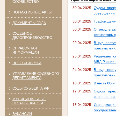
СООБЩЕСТВО
30.04.2025
Судом прекр
НОРМАТИВНЫЕ АКТЫ
совершении 
30.04.2025
График дежу
ДОКУМЕНТЫ СУДА
30.04.2025
О результат
СУДЕБНОЕ
«секретарь с
ДЕЛОПРОИЗВОДСТВО
29.04.2025
В суд посту
СПРАВОЧНАЯ
преступления
ИНФОРМАЦИЯ
25.04.2025
Решением су
МВД России 
ПРЕСС-СЛУЖБА
24.04.2025
В суд пост
УПРАВЛЕНИЕ СУДЕБНОГО
преступления
ДЕПАРТАМЕНТА
18.04.2025
В честь 80-
СУДЫ СУБЪЕКТА РФ
17.04.2025
Судом прек
совершении 
МУНИЦИПАЛЬНЫЕ
ОРГАНЫ ВЛАСТИ
16.04.2025
Информацио
государстве
ВАКАНСИИ