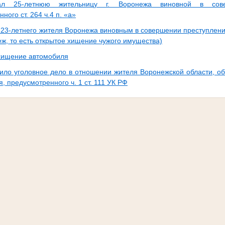
ал 25-летнюю жительницу г. Воронежа виновной в сове
ного ст. 264 ч.4 п. «а»
 23-летнего жителя Воронежа виновным в совершении преступления
беж, то есть открытое хищение чужого имущества)
хищение автомобиля
пило уголовное дело в отношении жителя Воронежской области, о
, предусмотренного ч. 1 ст. 111 УК РФ