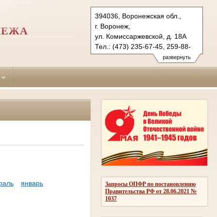
394036, Воронежская обл.,
г. Воронеж,
НЕЖА
ул. Комиссаржевской, д. 18А
Тел.: (473) 235-67-45, 259-88-
71 (ф.)
развернуть
centralny.vrn@sudrf.ru
раль
январь
Запросы ОПФР по постановлению
Правительства РФ от 28.06.2021 №
1037