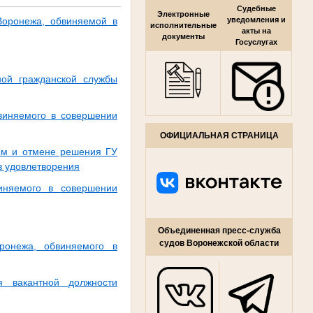
Судебные
Электронные
Воронежа, обвиняемой в
уведомления и
исполнительные
акты на
документы
Госуслугах
ной гражданской службы
бвиняемого в совершении
ОФИЦИАЛЬНАЯ СТРАНИЦА
ым и отмене решения ГУ
з удовлетворения
иняемого в совершении
Объединенная пресс-служба
судов Воронежской области
ронежа, обвиняемого в
 вакантной должности