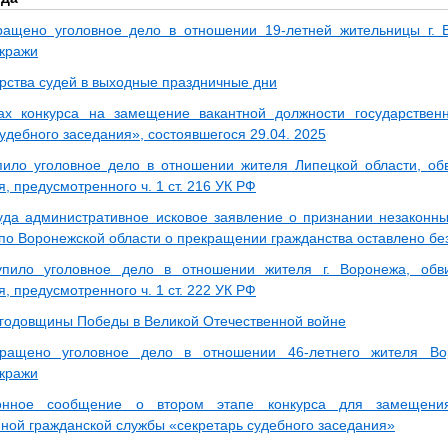
ащено уголовное дело в отношении 19-летней жительницы г. 
кражи
рства судей в выходные праздничные дни
ах конкурса на замещение вакантной должности государствен
удебного заседания», состоявшегося 29.04. 2025
пило уголовное дело в отношении жителя Липецкой области, о
, предусмотренного ч. 1 ст. 216 УК РФ
да административное исковое заявление о признании незаконн
по Воронежской области о прекращении гражданства оставлено бе
упило уголовное дело в отношении жителя г. Воронежа, обв
, предусмотренного ч. 1 ст. 222 УК РФ
й годовщины Победы в Великой Отечественной войне
ращено уголовное дело в отношении 46-летнего жителя Во
кражи
нное сообщение о втором этапе конкурса для замещения
нной гражданской службы «секретарь судебного заседания»