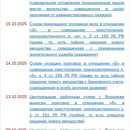
(самовольное оставление поднадзорным лицом
места жительства, совершенное в целях
уклонения от административного надзора)
15.10.2025
Судом прекращено уголовное дело в отношении
«Д» в совершении преступления,
предусмотренного п. «в» ч. 2 ст. 158 УК РФ
(кража, то есть тайное хищение чужого
имущества, совершенная с причинением
значительного ущерба гражданину)
14.10.2025
Судом оглашен приговор в отношении «Б» в
совершении преступления, предусмотренного п.
«б» ч. 4 ст. 158 УК РФ (кража то есть тайное
хищение чужого имущества с банковского счета,
совершенная в особо крупном размере)
13.10.2025
Центральным районным судом г. Воронежа
вынесен приговор в отношении «К» в
совершении преступления, предусмотренного ч.
1 ст. 161 УК РФ (грабеж, то есть открытое
хищение чужого имущества)
09.10.2025
Центральным районным судом г. Воронежа