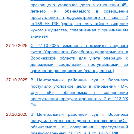
прекращено уголовное дело в отношении 45-
летнего «К» обвиняемого в совершении
преступления, предусмотренного п. «в» ч.2
ст.158 УК РФ (кража, то есть тайное хищение
чужого имущества, совершенная с причинением
значител
27.10.2025
С 27.10.2025 изменены реквизиты лицевого
счета Управления Судебного департамента в
Воронежской области для учета операций с
денежными средствами, поступающими во
временное распоряжение (залог, депозит)
27.10.2025
В Центральный районный суд г. Воронежа
поступило уголовное дело в отношении «М»,
«Д», «К», обвиняемых в совершении
преступления, предусмотренного ч. 2 ст. 213 УК
РФ
23.10.2025
В Центральный районный суд г. Воронежа
поступило уголовное дело в отношении «О»,
обвиняемого в совершении преступлений
предусмотренных, ст. 319, ч. 1 ст. 318 УК РФ.