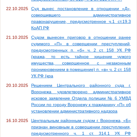
22.10.2025
Суд вынес постановление в отношении «Д»,
совершившего административное
правонарушение, предусмотренное ч.1 ст.19.3
КоАП РФ
21.10.2025
Судом вынесен приговор в отношении ранее
судимого «П» в совершении преступлений,
предусмотренных п. «б» ч. 2 ст. 158 УК РФ
(кража, то есть тайное хищение чужого
имущества, совершенное с незаконным
проникновением в помещение) п. «в» ч. 2 ст. 158
УК РФ (кра
20.10.2025
Решением Центрального районного суда г.
Воронежа удовлетворено административное
исковое заявление Отдела полиции № 6 УМВД
России по городу Воронежу к гражданину «П» об
установлении административного надзора
16.10.2025
Центральным районным судом г. Воронежа, «Б»
признан виновным в совершении преступления,
предусмотренного ч. 1 ст. 314.1 УК РФ