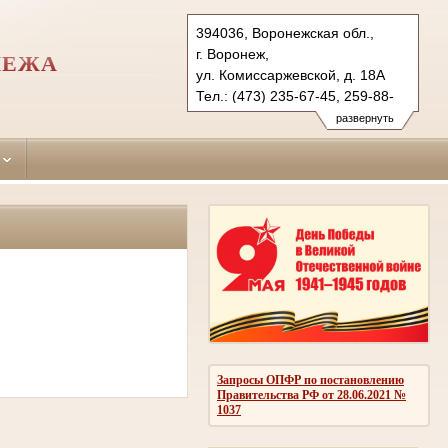
394036, Воронежская обл.,
г. Воронеж,
НЕЖА
ул. Комиссаржевской, д. 18А
Тел.: (473) 235-67-45, 259-88-
71 (ф.)
развернуть
centralny.vrn@sudrf.ru
Запросы ОПФР по постановлению
Правительства РФ от 28.06.2021 №
1037